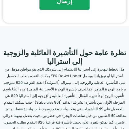
نظرة عامة حول التأشيرة العائلية والزوجية
إلى استراليا
هل تخطط للهجرة إلى أستراليا للانضمام إلى شريكك الذي هو مواطن مؤهل من
أستراليا أو نيوزيلندا ويحمل PR Down Under؟ يمكنك التقدم بطلب للحصول
على التأشيرة العائلية والزوجية إلى استراليا (المؤقتة) الفئة الفرعية 820 بموجب
برنامج الهجرة الماهر، كما تُعرف تأشيرة الهجرة الأسترالية الماهرة هذه أيضًا باسم
تأشيرة الزوج أو تأشيرة المُعال. التأشيرة العائلية والزوجية إلى استراليا 820 هي
المرحلة الأولى من تأشيرة الشريك الدائم (Subclass 801)، حيث يمكنك التقدم
للحصول على كلا التأشيرات في وقت واحد ودفع رسوم طلب واحدة فقط،، وتتم
معالجة كلا الطلبين من قبل سلطات الهجرة في خطوتين، حيث يفصل بينهما حوالي
عامين، كما يمكن للفرد الذي يحمل تأشيرة فئة فرعية 820 التقدم بطلب للحصول
على تأشيرة الشريك الدائم الفئة الفرعية 801. تسمح تأشيرة الشريك الدائم من