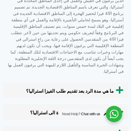
الذين يرغبون في العيش والعمل في إحدى المناطق المحددة في
أستراليا، والتي تعرف باسم المناطق الاقتصادية الجديدة. تم تصميم
برنامج 491 فيزا لتحفيز الهجرة إلى المناطق الاقتصادية الجديدة في
أستراليا، وهو يسمح لحاملي التأشيرة بالإقامة والعمل في أي منطقة
إقليمية في البلاد لمدة خمس سنوات، يتم تصنيف المناطق الإقليمية
في البرنامج وفقاً لتعريف حكومي ويتم تحديثها من حين لآخر. تتطلب
فيزا 491 من المتقدمين الحصول على رعاية من راعٍ استرالي في
المنطقة الإقليمية التي يرغبون الإقامة فيها، ويجب أن تكون لديهم
مهارات وخبرات تتناسب مع الاحتياجات الاقتصادية لتلك المنطقة، كما
يجب أيضاً أن يكون لدى المتقدمين درجة اللغة الإنجليزية المطلوبة
وشهادات الخبرة المناسبة والتأهيل اللازم للمهنة التي يرغبون العمل بها
في أستراليا.
ما هي مدة الرد بعد تقديم طلب الفيزا استراليا؟
ما هي الاوراق المطلوبة للهجرة الى استراليا؟
Need Help?
Chat with us