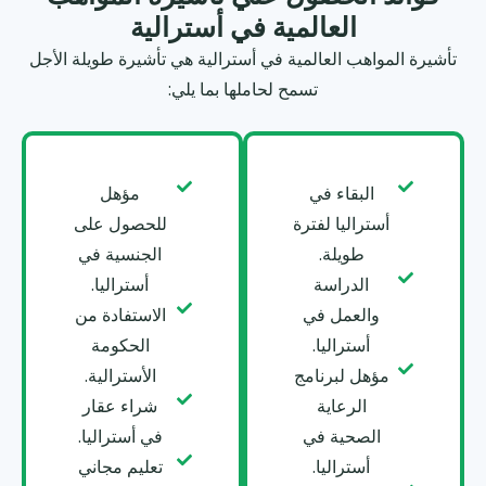
العالمية في أسترالية
تأشيرة المواهب العالمية في أسترالية هي تأشيرة طويلة الأجل
تسمح لحاملها بما يلي:
البقاء في
مؤهل
أستراليا لفترة
للحصول على
طويلة.
الجنسية في
الدراسة
أستراليا.
والعمل في
الاستفادة من
أستراليا.
الحكومة
مؤهل لبرنامج
الأسترالية.
الرعاية
شراء عقار
الصحية في
في أستراليا.
أستراليا.
تعليم مجاني